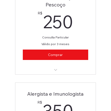
Pescoço
250
250
R$
Consulta Particular
Válido por 3 meses
Comprar
Cirurgião Cabeça e Pescoço
Alergista e Imunologista
350
350
R$