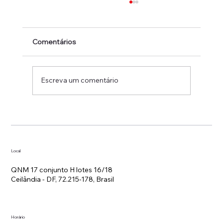
Comentários
Escreva um comentário
💗 Cuide-se e Previna-se! Sinais de
Alerta e Exames para o Câncer de
Mama
Local
QNM 17 conjunto H lotes 16/18
Ceilândia - DF, 72.215-178, Brasil
Horário