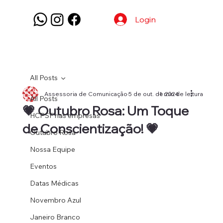
Login
All Posts
Assessoria de Comunicação
5 de out. de 2024
1 min de leitura
All Posts
💗 Outubro Rosa: Um Toque
HCPSF nas empresas
de Conscientização! 💗
Outubro Rosa
Nossa Equipe
Eventos
Datas Médicas
Novembro Azul
Janeiro Branco