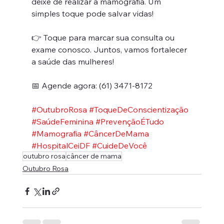
deixe de realizar a mamografia. Um 
simples toque pode salvar vidas!
👉 Toque para marcar sua consulta ou 
exame conosco. Juntos, vamos fortalecer 
a saúde das mulheres!
📅 Agende agora: (61) 3471-8172
#OutubroRosa
#ToqueDeConscientização
#SaúdeFeminina
#PrevençãoÉTudo
#Mamografia
#CâncerDeMama
#HospitalCeiDF
#CuideDeVocê
outubro rosa
câncer de mama
Outubro Rosa