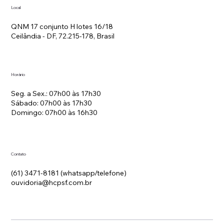
Local
🎀 Outubro Rosa: Um Toque de Alerta para a
Saúde da Mulher 🎀
QNM 17 conjunto H lotes 16/18
Ceilândia - DF, 72.215-178, Brasil
Horário
Seg. a Sex.: 07h00 às 17h30
Sábado: 07h00 às 17h30
Domingo: 07h00 às 16h30
Contato
(61) 3471-8181 (whatsapp/telefone)
ouvidoria@hcpsf.com.br