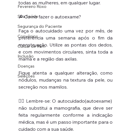
todas as mulheres, em qualquer lugar.
Fevereiro Roxo
Sua Saúde
🔎 Como fazer o autoexame?
Segurança do Paciente
Faça o autocuidado uma vez por mês, de 
Convênios
preferência uma semana após o fim da 
menstruação. Utilize as pontas dos dedos, 
Cuidar de Mim
e com movimentos circulares, sinta toda a 
Inclusão
mama e a região das axilas.
Doenças
Fique atenta a qualquer alteração, como 
Seleções
nódulos, mudanças na textura da pele, ou 
secreção nos mamilos.
👩‍⚕️ Lembre-se: O autocuidado(autoexame) 
não substitui a mamografia, que deve ser 
feita regularmente conforme a indicação 
médica, mas é um passo importante para o 
cuidado com a sua saúde.