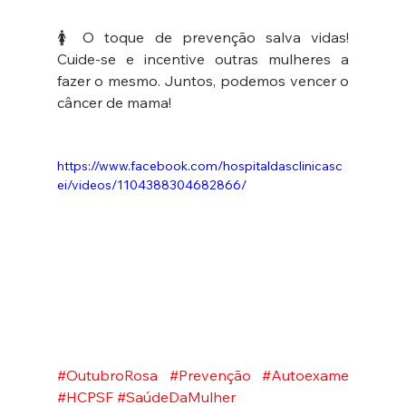
🚺 O toque de prevenção salva vidas! 
Cuide-se e incentive outras mulheres a 
fazer o mesmo. Juntos, podemos vencer o 
câncer de mama!
https://www.facebook.com/hospitaldasclinicasc
ei/videos/1104388304682866/
#OutubroRosa
#Prevenção
#Autoexame
#HCPSF
#SaúdeDaMulher