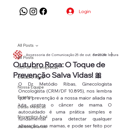
Login
All Posts
Assessoria de Comunicação
25 de out. de 2024
1 min de leitura
All Posts
Outubro Rosa: O Toque de
HCPSF nas empresas
Prevenção Salva Vidas! 🎀
Outubro Rosa
O Dr. Metódio Ribas, Ginecologista 
Nossa Equipe
Oncologista (CRM/DF 10.895), nos lembra 
Eventos
que a prevenção é a nossa maior aliada na 
luta contra o câncer de mama. O 
Datas Médicas
autocuidado é uma prática simples e 
Novembro Azul
fundamental para detectar qualquer 
alteração nas mamas, e pode ser feito por 
Janeiro Branco