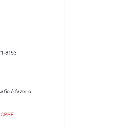
71-8153
fio é fazer o 
HCPSF