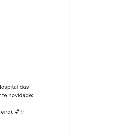
Hospital das 
nte novidade:
eiro). 💕✨