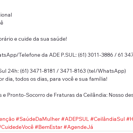
ional
cê
orário e cuide da sua saúde!
tsApp/Telefone da ADE P.SUL: (61) 3011-3886 / 61 34
 Sul 24h: (61) 3471-8181 / 3471-8163 (tel/WhatsApp)
 dia, todos os dias, para você e sua família!
s e Pronto-Socorro de Fraturas da Ceilândia: Nosso desa
enção
#SaúdeDaMulher
#ADEPSUL
#CeilândiaSul
#
#CuidedeVocê
#BemEstar
#AgendeJá