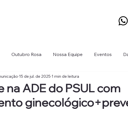
Outubro Rosa
Nossa Equipe
Eventos
Da
municação
15 de jul. de 2025
1 min de leitura
o Roxo
Sua Saúde
Segurança do Paciente
Con
e na ADE do PSUL com
ento ginecológico+pre
leções