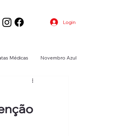
Login
tas Médicas
Novembro Azul
vênios
Cuidar de Mim
venção