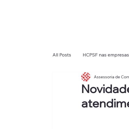
All Posts
HCPSF nas empresas
Assessoria de Co
Janeiro Branco
Fevereir
Novidad
atendim
Inclusão
Doenças
Se