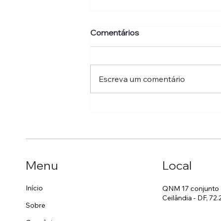
Comentários
Escreva um comentário
Atletas de Vôlei de Praia do
Circuito NCT têm 15% de
desconto aqui no HCPSF-
Cei
Menu
Local
Início
QNM 17 conjunto 
Ceilândia - DF, 72.
Sobre