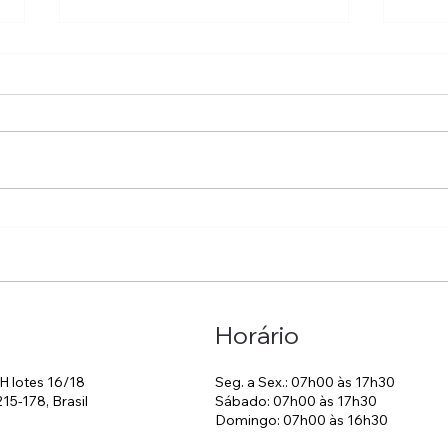
🎊 Arraiá do HCPSF-Cei! 🌽
Cele
💙
Hosp
famíl
Horário
Seg. a Sex.: 07h00 às 17h30
H lotes 16/18
Sábado: 07h00 às 17h30
215-178, Brasil
Domingo: 07h00 às 16h30