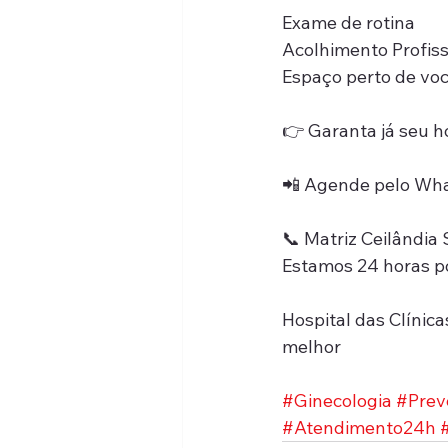
Exame de rotina
Acolhimento Profiss
Espaço perto de vo
👉 Garanta já seu h
📲 Agende pelo Wha
📞 Matriz Ceilândia
Estamos 24 horas por
Hospital das Clínica
melhor
#Ginecologia
#Prev
#Atendimento24h