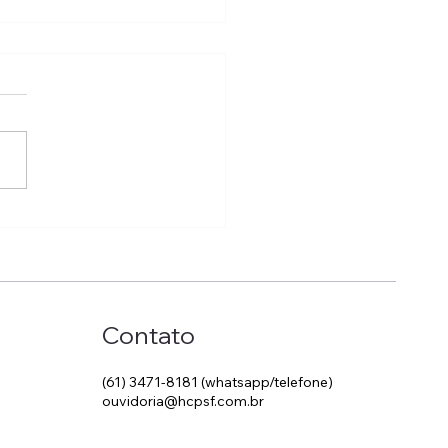
bramos o Dia do
ital com você e sua
ia
Contato
(61) 3471-8181 (whatsapp/telefone)
ouvidoria@hcpsf.com.br