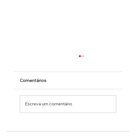
Comentários
Escreva um comentário
Celebramos o Dia do Hospital com você
e sua família