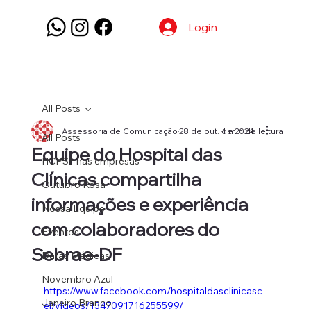
Login
All Posts
Assessoria de Comunicação
28 de out. de 2024
1 min de leitura
All Posts
Equipe do Hospital das
HCPSF nas empresas
Clínicas compartilha
Outubro Rosa
informações e experiência
Nossa Equipe
com colaboradores do
Eventos
Sebrae-DF
Datas Médicas
Novembro Azul
https://www.facebook.com/hospitaldasclinicasc
Janeiro Branco
ei/videos/1347091716255599/