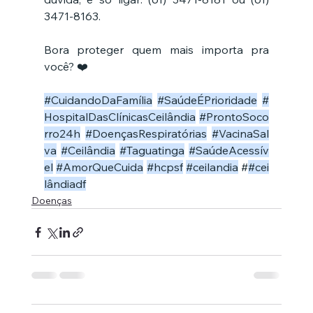
3471-8163.
Bora proteger quem mais importa pra 
você? ❤️
#CuidandoDaFamília
#SaúdeÉPrioridade
#
HospitalDasClínicasCeilândia
#ProntoSoco
rro24h
#DoençasRespiratórias
#VacinaSal
va
#Ceilândia
#Taguatinga
#SaúdeAcessív
el
#AmorQueCuida
#hcpsf
#ceilandia
 #
#cei
la
̂ndiadf
Doenças