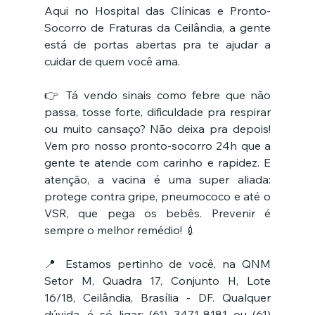
Aqui no Hospital das Clínicas e Pronto-
Socorro de Fraturas da Ceilândia, a gente 
está de portas abertas pra te ajudar a 
cuidar de quem você ama.
👉 Tá vendo sinais como febre que não 
passa, tosse forte, dificuldade pra respirar 
ou muito cansaço? Não deixa pra depois! 
Vem pro nosso pronto-socorro 24h que a 
gente te atende com carinho e rapidez. E 
atenção, a vacina é uma super aliada: 
protege contra gripe, pneumococo e até o 
VSR, que pega os bebês. Prevenir é 
sempre o melhor remédio! 💉
📍 Estamos pertinho de você, na QNM 
Setor M, Quadra 17, Conjunto H, Lote 
16/18, Ceilândia, Brasília - DF. Qualquer 
dúvida, é só ligar: (61) 3471-8181 ou (61) 