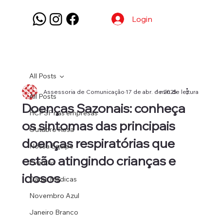
Login
All Posts
Assessoria de Comunicação
17 de abr. de 2025
1 min de leitura
All Posts
Doenças Sazonais: conheça
HCPSF nas empresas
os sintomas das principais
Outubro Rosa
doenças respiratórias que
Nossa Equipe
estão atingindo crianças e
Eventos
idosos
Datas Médicas
Novembro Azul
Janeiro Branco