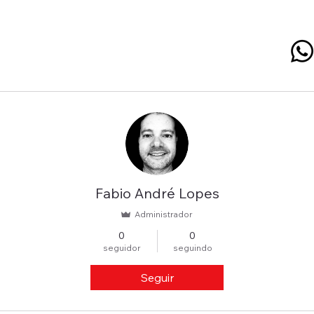
Fabio André Lopes
Administrador
0
0
seguidor
seguindo
Seguir