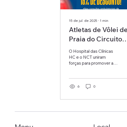
15 de jul. de 2025
∙
1
min
Atletas de Vôlei d
Praia do Circuito
NCT têm 15% de
O Hospital das Clínicas
desconto aqui no
HC e o NCT uniram
forças para promover a
HCPSF-Cei
saúde e o bem-estar em
nossa comunidade
esportiva. Essa parceria...
6
0
Menu
Local