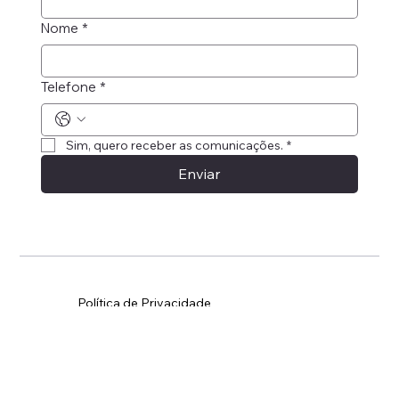
Email
*
Nome
*
Telefone
*
Sim, quero receber as comunicações.
*
Enviar
Política de Privacidade
Política de Cookies
© 2025 por
Agência EIXO
.