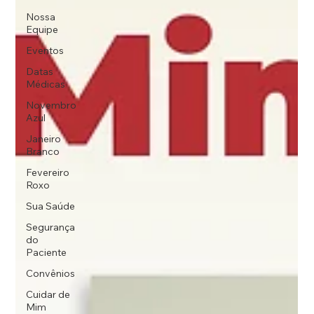
Nossa
Equipe
Eventos
Datas
Médicas
Novembro
Azul
Janeiro
Branco
Fevereiro
Roxo
Sua Saúde
Segurança
do
Paciente
Convênios
Cuidar de
Mim